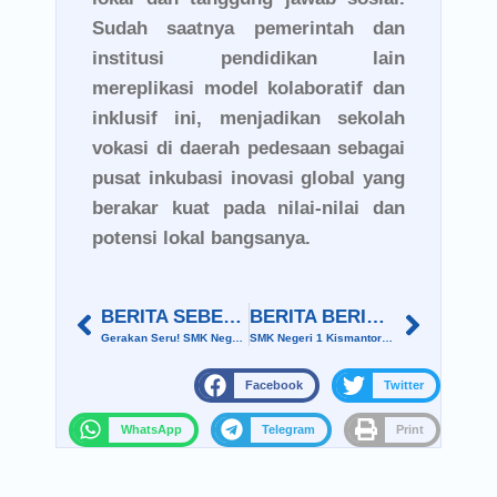
Sudah saatnya pemerintah dan
institusi pendidikan lain
mereplikasi model kolaboratif dan
inklusif ini, menjadikan sekolah
vokasi di daerah pedesaan sebagai
pusat inkubasi inovasi global yang
berakar kuat pada nilai-nilai dan
potensi lokal bangsanya.
BERITA SEBELUMNYA
BERITA BERIKUTNYA
Gerakan Seru! SMK Negeri 1 Kismantoro Rayakan Hari Anak Nasional Lewat Senam Anak Indonesia
SMK Negeri 1 Kismantoro mengikuti lomba paduan suara PGRI
Facebook
Twitter
WhatsApp
Telegram
Print