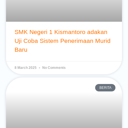
SMK Negeri 1 Kismantoro adakan
Uji Coba Sistem Penerimaan Murid
Baru
8 March 2025
No Comments
BERITA