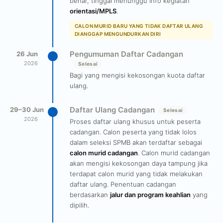
benar, tinggal menunggu info kegiatan
orientasi/MPLS
.
CALON MURID BARU YANG TIDAK DAFTAR ULANG
DIANGGAP MENGUNDURKAN DIRI
Pengumuman Daftar Cadangan
26 Jun
2026
Selesai
Bagi yang mengisi kekosongan kuota daftar
ulang.
Daftar Ulang Cadangan
29–30 Jun
Selesai
2026
Proses daftar ulang khusus untuk peserta
cadangan. Calon peserta yang tidak lolos
dalam seleksi SPMB akan terdaftar sebagai
calon murid cadangan
. Calon murid cadangan
akan mengisi kekosongan daya tampung jika
terdapat calon murid yang tidak melakukan
daftar ulang. Penentuan cadangan
berdasarkan
jalur dan program keahlian
yang
dipilih.