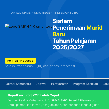
PORTAL SPMB · SMK NEGERI 1 KISMANTORO
Sistem
Penerimaan
Murid
Baru
Tahun Pelajaran
2026/2027
No Titip · No Jastip
Seleksi transparan, jujur, dan bebas intervensi.
Jurnal Sementara
Jadwal
Persyaratan
Program Keahlian
Jalu
Dapatkan Info SPMB Lebih Cepat
Gabung ke Grup WhatsApp
Info SPMB SMK Negeri 1 Kismantoro
untuk pembaruan jadwal, pengumuman, dan panduan langsung dari