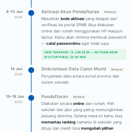
Aktivasi Akun Pendaftaran
4–13 Jun
Selesai
2026
Masukkan
kode aktivasi
yang didapat dari
verifikasi ke portal SPMB. Bisa dilakukan
online dari rumah menggunakan HP maupun
laptop. Kamu akan diminta membuat password
—
catat passwordmu
agar tidak lupa.
HARI TERAKHIR, 13 JUN 2026 — AKTIVASI AKUN
DITUTUP PUKUL 22.00 WIB
Sinkronisasi Data Calon Murid
14 Jun
Selesai
2026
Penyamaan data antara portal provinsi dan
sistem sekolah.
Pendaftaran
15–18 Jun
Selesai
2026
Dilakukan secara
online
dari rumah. Pilih
sekolah dan jalur yang paling memungkinkan
peluang diterima. Selama masa ini kamu bisa
memantau ranking
namamu di sekolah yang
dituju dan masih bisa
mengubah pilihan