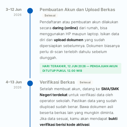
Pembuatan Akun dan Upload Berkas
3–12 Jun
2026
Selesai
Pendaftaran atau pembuatan akun dilakukan
secara
daring (online)
dari rumah, bisa
menggunakan HP maupun laptop. Isikan data
diri dan
upload dokumen
yang sudah
dipersiapkan sebelumnya. Dokumen biasanya
perlu di-scan terlebih dahulu sebelum
diunggah.
HARI TERAKHIR, 12 JUN 2026 — PENGAJUAN AKUN
DITUTUP PUKUL 12.00 WIB
Verifikasi Berkas
4–13 Jun
Selesai
2026
Setelah membuat akun, datang ke
SMA/SMK
Negeri terdekat
untuk verifikasi data oleh
operator sekolah. Pastikan data yang sudah
diupload sudah benar. Bawa dokumen asli
beserta berkas lain yang mungkin diminta.
Jika data sesuai, kamu akan mendapat
bukti
verifikasi berisi kode aktivasi
.