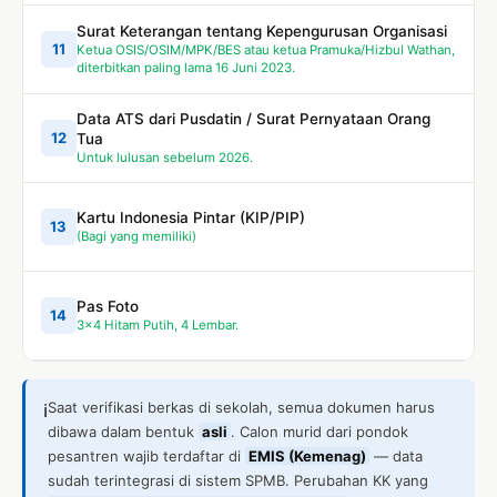
Surat Keterangan tentang Kepengurusan Organisasi
11
Ketua OSIS/OSIM/MPK/BES atau ketua Pramuka/Hizbul Wathan,
diterbitkan paling lama 16 Juni 2023.
Data ATS dari Pusdatin / Surat Pernyataan Orang
12
Tua
Untuk lulusan sebelum 2026.
Kartu Indonesia Pintar (KIP/PIP)
13
(Bagi yang memiliki)
Pas Foto
14
3×4 Hitam Putih, 4 Lembar.
Saat verifikasi berkas di sekolah, semua dokumen harus
ℹ️
dibawa dalam bentuk
asli
. Calon murid dari pondok
pesantren wajib terdaftar di
EMIS (Kemenag)
— data
sudah terintegrasi di sistem SPMB. Perubahan KK yang