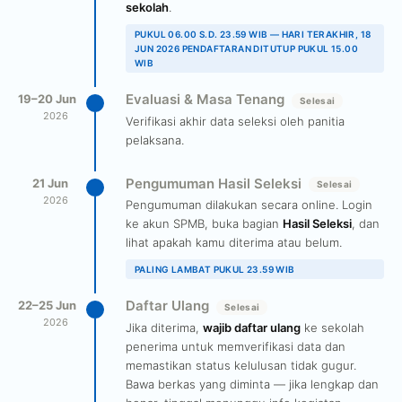
sekolah
.
PUKUL 06.00 S.D. 23.59 WIB — HARI TERAKHIR, 18
JUN 2026 PENDAFTARAN DITUTUP PUKUL 15.00
WIB
Evaluasi & Masa Tenang
19–20 Jun
Selesai
2026
Verifikasi akhir data seleksi oleh panitia
pelaksana.
Pengumuman Hasil Seleksi
21 Jun
Selesai
2026
Pengumuman dilakukan secara online. Login
ke akun SPMB, buka bagian
Hasil Seleksi
, dan
lihat apakah kamu diterima atau belum.
PALING LAMBAT PUKUL 23.59 WIB
Daftar Ulang
22–25 Jun
Selesai
2026
Jika diterima,
wajib daftar ulang
ke sekolah
penerima untuk memverifikasi data dan
memastikan status kelulusan tidak gugur.
Bawa berkas yang diminta — jika lengkap dan