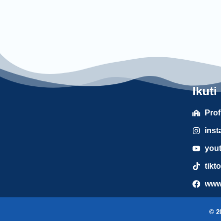
Ikuti
Prof
ins
you
tik
www
© 2