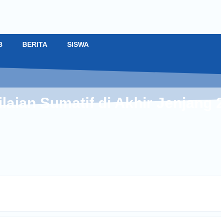
B
BERITA
SISWA
laian Sumatif di Akhir Jenjang