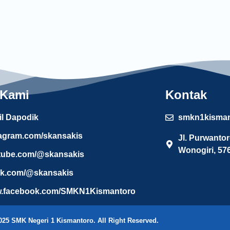
 Kami
Kontak
il Dapodik
smkn1kisma
tagram.com/skansakis
Jl. Purwanto
Wonogiri, 57
tube.com/@skansakis
tok.com/@skansakis
.facebook.com/SMKN1Kismantoro
025 SMK Negeri 1 Kismantoro. All Right Reserved.