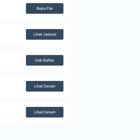
Buka File
Lihat Jadwal
Cek Daftar
Lihat Denah
Lihat Denah