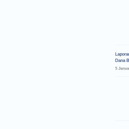
Lapora
Dana B
5 Janua