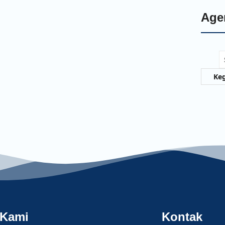
Age
S
Keg
 Kami
Kontak