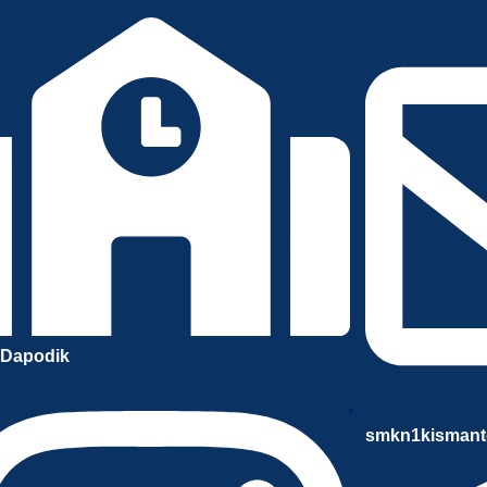
l Dapodik
smkn1kismant