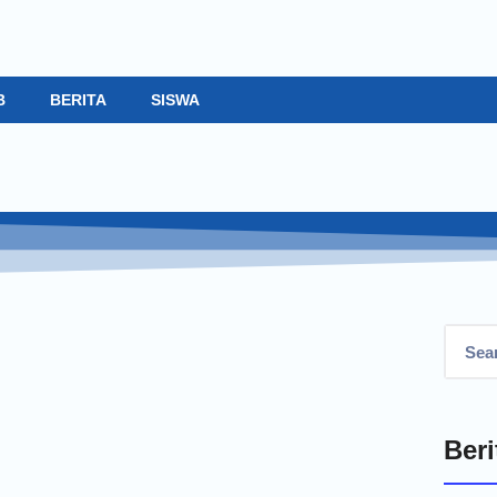
B
BERITA
SISWA
Beri